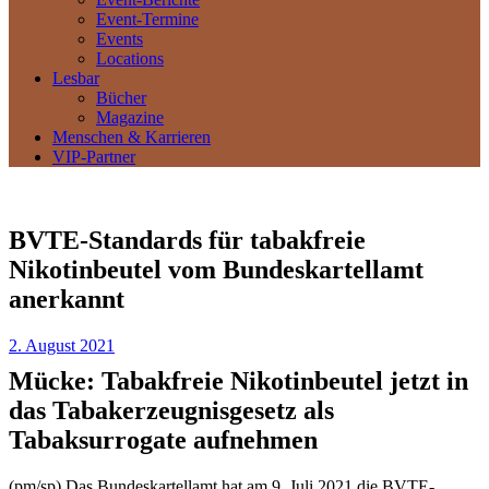
Event-Termine
Events
Locations
Lesbar
Bücher
Magazine
Menschen & Karrieren
VIP-Partner
BVTE-Standards für tabakfreie
Nikotinbeutel vom Bundeskartellamt
anerkannt
2. August 2021
Mücke: Tabakfreie Nikotinbeutel jetzt in
das Tabakerzeugnisgesetz als
Tabaksurrogate aufnehmen
(pm/sp) Das Bundeskartellamt hat am 9. Juli 2021 die BVTE-