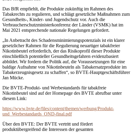
Das BfR empfiehlt, die Produkte zukünftig im Rahmen des
Tabakrechts zu regulieren, und schlägt gesetzliche Maßnahmen zum
Gesundheits-, Kinder- und Jugendschutz vor. Auch die
Verbraucherschutzministerkonferenz der Länder (VSMK) hat im
Mai 2021 entsprechende nationale Regelungen gefordert.
„In Anbetracht des Schadensminimierungspotenzials ist ein klarer
gesetzlicher Rahmen für die Regulierung neuartiger tabakfreier
Nikotinbeutel erforderlich, der das Risikoprofil dieser Produkte
einschließlich potentieller Gesundheitsgefahren evidenzbasiert
abbildet. Wir fordern die Politik auf, die Voraussetzungen für eine
baldige Aufnahme von Nikotinbeuteln als Tabakersatzprodukte im
Tabakerzeugnisgesetz zu schaffen“, so BVTE-Hauptgeschäftsführer
Jan Mücke.
Die BVTE-Produkt- und Werbestandards für tabakfreie
Nikotinbeutel sind auf der Homepage des BVTE abrufbar unter
diesem Link:
https://www.bvte.de/files/content/themen/werbung/Produkt-
und_Werbestandards_OND-final.pdf
Über den BVTE: Der BVTE vertritt und fördert
produktübergreifend die Interessen der gesamten