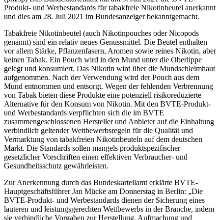
Produkt- und Werbestandards für tabakfreie Nikotinbeutel anerkannt
und dies am 28. Juli 2021 im Bundesanzeiger bekanntgemacht.
Tabakfreie Nikotinbeutel (auch Nikotinpouches oder Nicopods
genannt) sind ein relativ neues Genussmittel. Die Beutel enthalten
vor allem Stärke, Pflanzenfasern, Aromen sowie reines Nikotin, aber
keinen Tabak. Ein Pouch wird in den Mund unter die Oberlippe
gelegt und konsumiert. Das Nikotin wird über die Mundschleimhaut
aufgenommen. Nach der Verwendung wird der Pouch aus dem
Mund entnommen und entsorgt. Wegen der fehlenden Verbrennung
von Tabak bieten diese Produkte eine potenziell risikoreduzierte
Alternative für den Konsum von Nikotin. Mit den BVTE-Produkt-
und Werbestandards verpflichten sich die im BVTE
zusammengeschlossenen Hersteller und Anbieter auf die Einhaltung
verbindlich geltender Wettbewerbsregeln für die Qualität und
Vermarktung von tabakfreien Nikotinbeuteln auf dem deutschen
Markt. Die Standards sollen mangels produktspezifischer
gesetzlicher Vorschriften einen effektiven Verbraucher- und
Gesundheitsschutz gewährleisten.
Zur Anerkennung durch das Bundeskartellamt erklärte BVTE-
Hauptgeschäftsführer Jan Mücke am Donnerstag in Berlin: „Die
BVTE-Produkt- und Werbestandards dienen der Sicherung eines
lauteren und leistungsgerechten Wettbewerbs in der Branche, indem
sie verbindliche Vorgaben zur Herstellung, Aufmachung und