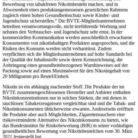
Bewerbung von tabakfreien Nikotinbeuteln machen, und in
Abwesenheit eines produktangemessenen gesetzlichen Rahmens
zugleich einen hohen Gesundheitsschutz sowie Kinder- und
Jugendschutz sicherstellen.“ Die BVTE-Mitgliedsunternehmen
betreiben verantwortungsvolle, nicht irreführende Werbung und
nehmen den Verbraucher- und Jugendschutz sehr ernst. In der
kommerziellen Kommunikation werden ausschließlich erwachsene
Konsumenten von nikotinhaltigen Produkten angesprochen, und die
Risiken des Konsums werden nicht verharmlost. Zudem
verpflichten sich die Mitgliedsunternehmen auf hohe Standards bei
der Qualität der Inhaltsstoffe sowie deren Kennzeichnung, die
Anbringung eines gesundheitsbezogenen Warnhinweises auf der
Packung sowie auf einen Maximalwert für den Nikotingehalt von
20 Milligramm pro Beutel/Einheit.
Nikotin ist ein abhängig machender Stoff. Die Produkte der im
BVTE zusammengeschlossenen Hersteller und Anbieter enthalten
Nikotinkonzentrationen nur in solchen Stärken, die mit denen in
rauchlosen Tabakerzeugnissen vergleichbar sind und die Tabak- und
Nikotinkonsumenten üblicherweise erwarten. Andererseits eröffnen
die Produkte aber auch Möglichkeiten, Zigarettenrauchern eine
risikoverminderte Alternative des Nikotinkonsums zu bieten, wie
das Bundesinstitut für Risikobewertung (BfR) in seiner vorläufigen
gesundheitlichen Bewertung von Nikotinbeutelchen vom 30. März
2021 festgestellt hat.