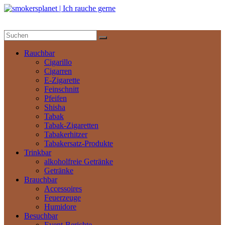
Zum
Inhalt
springen
smokersplanet
|
Ich
Rauchbar
rauche
Cigarillo
gerne
Cigarren
E-Zigarette
Feinschnitt
Das
Pfeifen
aktuelle
Shisha
Nachrichtenportal
Tabak
Tabak-Zigaretten
Tabakerhitzer
Tabakersatz-Produkte
Trinkbar
alkoholfreie Getränke
Getränke
Brauchbar
Accessoires
Feuerzeuge
Humidore
Besuchbar
Event-Berichte