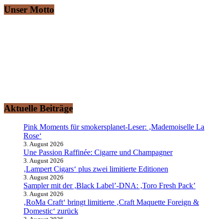
Unser Motto
„Ich rauche gerne“ – Das ist auch Ihr Motto?
Dann sind Sie hier herzlich willkommen!
smokersplanet.de ist das aktuelle Nachrichtenportal für den
erwachsenen Genuss- und Erlebnisraucher. Lassen Sie sich von den
redaktionellen Informationen rund um das Thema
„Rauchvergnügen“ zu einem Ausflug auf den Raucher-Planeten
entführen.
Aktuelle Beiträge
Pink Moments für smokersplanet-Leser: ‚Mademoiselle La
Rose‘
3. August 2026
Une Passion Raffinée: Cigarre und Champagner
3. August 2026
‚Lampert Cigars‘ plus zwei limitierte Editionen
3. August 2026
Sampler mit der ,Black Label’-DNA: ,Toro Fresh Pack’
3. August 2026
‚RoMa Craft‘ bringt limitierte ‚Craft Maquette Foreign &
Domestic‘ zurück