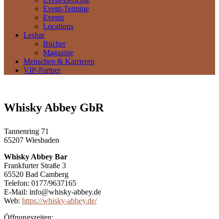
Event-Termine
Events
Locations
Lesbar
Bücher
Magazine
Menschen & Karrieren
VIP-Partner
Whisky Abbey GbR
Tannenring 71
65207 Wiesbaden
Whisky Abbey Bar
Frankfurter Straße 3
65520 Bad Camberg
Telefon: 0177/9637165
E-Mail: info@whisky-abbey.de
Web:
https://whisky-abbey.de/
Öffnungszeiten: