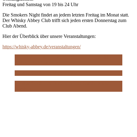
Freitag und Samstag von 19 bis 24 Uhr
Die Smokers Night findet an jedem letzten Freitag im Monat statt.
Der Whisky Abbey Club trifft sich jeden ersten Donnerstag zum
Club Abend.
Hier der Überblick über unsere Veranstaltungen:
https://whisky-abbey.de/veranstaltungen/
Der Kloster-Flüsterer meldet sich aus der „Whisky
Abbey“ Bad Camberg
Thomas Geißler zieht ins Kloster
Thomas Geißler zu Besuch in Bad Camberg und
Bamberg