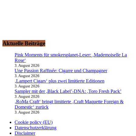
smokersplanet.de ist das aktuelle Nachrichtenportal für den
erwachsenen Genuss- und Erlebnisraucher. Lassen Sie sich von den
redaktionellen Informationen rund um das Thema
„Rauchvergnügen“ zu einem Ausflug auf den Raucher-Planeten
entführen.
Aktuelle Beiträge
Pink Moments für smokersplanet-Leser: ‚Mademoiselle La
Rose‘
3. August 2026
Une Passion Raffinée: Cigarre und Champagner
3. August 2026
‚Lampert Cigars‘ plus zwei limitierte Editionen
3. August 2026
Sampler mit der ,Black Label’-DNA: ,Toro Fresh Pack’
3. August 2026
‚RoMa Craft‘ bringt limitierte ‚Craft Maquette Foreign &
Domestic‘ zurück
3. August 2026
Cookie policy (EU)
Datenschutzerklärung
Disclaimer