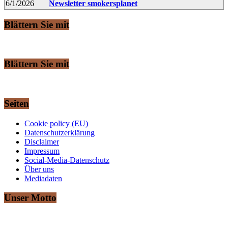
6/1/2026
Newsletter smokersplanet
Blättern Sie mit
Blättern Sie mit
Seiten
Cookie policy (EU)
Datenschutzerklärung
Disclaimer
Impressum
Social-Media-Datenschutz
Über uns
Mediadaten
Unser Motto
„Ich rauche gerne“ – Das ist auch Ihr Motto?
Dann sind Sie hier herzlich willkommen!