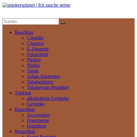
Zum
Inhalt
springen
smokersplanet
|
Ich
Rauchbar
rauche
Cigarillo
gerne
Cigarren
E-Zigarette
Feinschnitt
Das
Pfeifen
aktuelle
Shisha
Nachrichtenportal
Tabak
Tabak-Zigaretten
Tabakerhitzer
Tabakersatz-Produkte
Trinkbar
alkoholfreie Getränke
Getränke
Brauchbar
Accessoires
Feuerzeuge
Humidore
Besuchbar
Event-Berichte