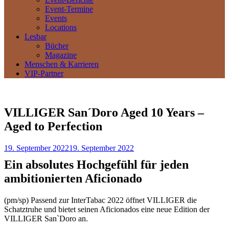
Event-Termine
Events
Locations
Lesbar
Bücher
Magazine
Menschen & Karrieren
VIP-Partner
VILLIGER San´Doro Aged 10 Years –
Aged to Perfection
19. September 2022
19. September 2022
Ein absolutes Hochgefühl für jeden
ambitionierten Aficionado
(pm/sp) Passend zur InterTabac 2022 öffnet VILLIGER die
Schatztruhe und bietet seinen Aficionados eine neue Edition der
VILLIGER San`Doro an.