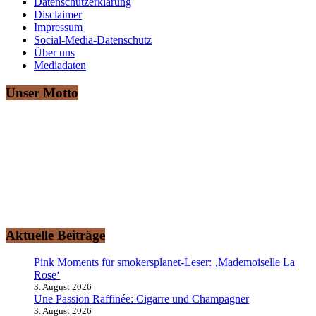
Datenschutzerklärung
Disclaimer
Impressum
Social-Media-Datenschutz
Über uns
Mediadaten
Unser Motto
„Ich rauche gerne“ – Das ist auch Ihr Motto?
Dann sind Sie hier herzlich willkommen!
smokersplanet.de ist das aktuelle Nachrichtenportal für den
erwachsenen Genuss- und Erlebnisraucher. Lassen Sie sich von den
redaktionellen Informationen rund um das Thema
„Rauchvergnügen“ zu einem Ausflug auf den Raucher-Planeten
entführen.
Aktuelle Beiträge
Pink Moments für smokersplanet-Leser: ‚Mademoiselle La
Rose‘
3. August 2026
Une Passion Raffinée: Cigarre und Champagner
3. August 2026