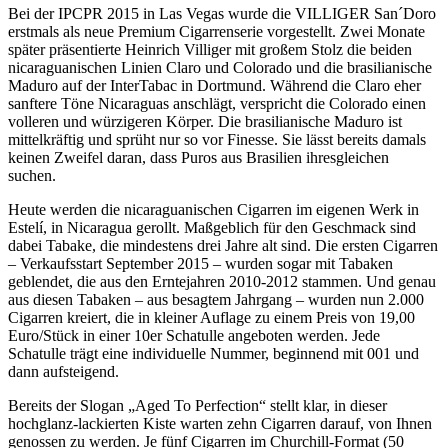
Bei der IPCPR 2015 in Las Vegas wurde die VILLIGER San´Doro
erstmals als neue Premium Cigarrenserie vorgestellt. Zwei Monate
später präsentierte Heinrich Villiger mit großem Stolz die beiden
nicaraguanischen Linien Claro und Colorado und die brasilianische
Maduro auf der InterTabac in Dortmund. Während die Claro eher
sanftere Töne Nicaraguas anschlägt, verspricht die Colorado einen
volleren und würzigeren Körper. Die brasilianische Maduro ist
mittelkräftig und sprüht nur so vor Finesse. Sie lässt bereits damals
keinen Zweifel daran, dass Puros aus Brasilien ihresgleichen
suchen.
Heute werden die nicaraguanischen Cigarren im eigenen Werk in
Estelí, in Nicaragua gerollt. Maßgeblich für den Geschmack sind
dabei Tabake, die mindestens drei Jahre alt sind. Die ersten Cigarren
– Verkaufsstart September 2015 – wurden sogar mit Tabaken
geblendet, die aus den Erntejahren 2010-2012 stammen. Und genau
aus diesen Tabaken – aus besagtem Jahrgang – wurden nun 2.000
Cigarren kreiert, die in kleiner Auflage zu einem Preis von 19,00
Euro/Stück in einer 10er Schatulle angeboten werden. Jede
Schatulle trägt eine individuelle Nummer, beginnend mit 001 und
dann aufsteigend.
Bereits der Slogan „Aged To Perfection“ stellt klar, in dieser
hochglanz-lackierten Kiste warten zehn Cigarren darauf, von Ihnen
genossen zu werden. Je fünf Cigarren im Churchill-Format (50