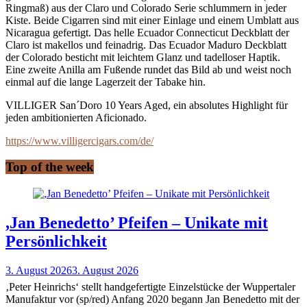
Ringmaß) aus der Claro und Colorado Serie schlummern in jeder
Kiste. Beide Cigarren sind mit einer Einlage und einem Umblatt aus
Nicaragua gefertigt. Das helle Ecuador Connecticut Deckblatt der
Claro ist makellos und feinadrig. Das Ecuador Maduro Deckblatt
der Colorado besticht mit leichtem Glanz und tadelloser Haptik.
Eine zweite Anilla am Fußende rundet das Bild ab und weist noch
einmal auf die lange Lagerzeit der Tabake hin.
VILLIGER San´Doro 10 Years Aged, ein absolutes Highlight für
jeden ambitionierten Aficionado.
https://www.villigercigars.com/de/
Top of the week
,Jan Benedetto’ Pfeifen – Unikate mit
Persönlichkeit
3. August 2026
3. August 2026
‚Peter Heinrichs‘ stellt handgefertigte Einzelstücke der Wuppertaler
Manufaktur vor (sp/red) Anfang 2020 begann Jan Benedetto mit der