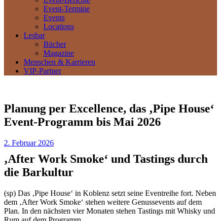
Event-Termine
Events
Locations
Lesbar
Bücher
Magazine
Menschen & Karrieren
VIP-Partner
Planung per Excellence, das ‚Pipe House‘
Event-Programm bis Mai 2026
2. Februar 2026
‚After Work Smoke‘ und Tastings durch
die Barkultur
(sp) Das ‚Pipe House‘ in Koblenz setzt seine Eventreihe fort. Neben
dem ‚After Work Smoke‘ stehen weitere Genussevents auf dem
Plan. In den nächsten vier Monaten stehen Tastings mit Whisky und
Rum auf dem Programm.