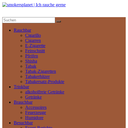
Zum
Inhalt
springen
smokersplanet
|
Ich
Rauchbar
rauche
Cigarillo
gerne
Cigarren
E-Zigarette
Feinschnitt
Das
Pfeifen
aktuelle
Shisha
Nachrichtenportal
Tabak
Tabak-Zigaretten
Tabakerhitzer
Tabakersatz-Produkte
Trinkbar
alkoholfreie Getränke
Getränke
Brauchbar
Accessoires
Feuerzeuge
Humidore
Besuchbar
Event-Berichte