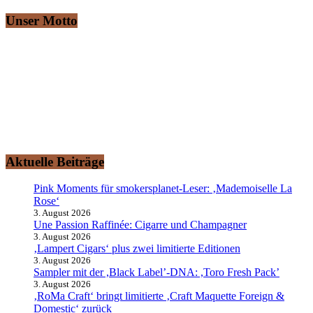
Unser Motto
„Ich rauche gerne“ – Das ist auch Ihr Motto?
Dann sind Sie hier herzlich willkommen!
smokersplanet.de ist das aktuelle Nachrichtenportal für den
erwachsenen Genuss- und Erlebnisraucher. Lassen Sie sich von den
redaktionellen Informationen rund um das Thema
„Rauchvergnügen“ zu einem Ausflug auf den Raucher-Planeten
entführen.
Aktuelle Beiträge
Pink Moments für smokersplanet-Leser: ‚Mademoiselle La
Rose‘
3. August 2026
Une Passion Raffinée: Cigarre und Champagner
3. August 2026
‚Lampert Cigars‘ plus zwei limitierte Editionen
3. August 2026
Sampler mit der ,Black Label’-DNA: ,Toro Fresh Pack’
3. August 2026
‚RoMa Craft‘ bringt limitierte ‚Craft Maquette Foreign &
Domestic‘ zurück