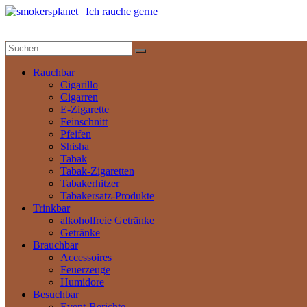
Zum
Inhalt
springen
smokersplanet
|
Ich
Rauchbar
rauche
Cigarillo
gerne
Cigarren
E-Zigarette
Feinschnitt
Das
Pfeifen
aktuelle
Shisha
Nachrichtenportal
Tabak
Tabak-Zigaretten
Tabakerhitzer
Tabakersatz-Produkte
Trinkbar
alkoholfreie Getränke
Getränke
Brauchbar
Accessoires
Feuerzeuge
Humidore
Besuchbar
Event-Berichte