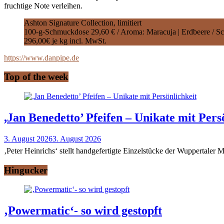
fruchtige Note verleihen.
Ashton Signature Collection, limitiert
100-g-Schmuckdose 29,60 € / Aroma: Maracuja | Erdbeere / Sch
296,00€ je kg incl. MwSt.
https://www.danpipe.de
Top of the week
,Jan Benedetto’ Pfeifen – Unikate mit Pers
3. August 2026
3. August 2026
‚Peter Heinrichs‘ stellt handgefertigte Einzelstücke der Wuppertaler
Hingucker
‚Powermatic‘- so wird gestopft