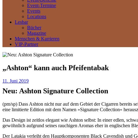
Event-Termine
Events
Locations
Lesbar
Bücher
Magazine
Menschen & Karrieren
VIP-Partner
„Ashton“ kann auch Pfeifentabak
11. Juni 2019
Neu: Ashton Signature Collection
(pm/sp) Dass Ashton nicht nur auf dem Gebiet der Cigarren bereits s
eine limitierte Edition mit dem Namen »Signature Collection« heraus
Das Design ist zeitlos elegant wie Ashton selbst: In einer edlen, sch
gewöhnlich aufgrund seines rauchigen Aromas eher in englischen Blen
Der Latakia verleiht den Hauptkomponenten Black Cavendish und Gol