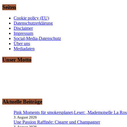
Seiten
Cookie policy (EU)
Datenschutzerklärung
Disclaimer
Impressum
Social-Media-Datenschutz
Über uns
Mediadaten
Unser Motto
„Ich rauche gerne“ – Das ist auch Ihr Motto?
Dann sind Sie hier herzlich willkommen!
smokersplanet.de ist das aktuelle Nachrichtenportal für den erwach
Ausflug auf den Raucher-Planeten entführen.
Aktuelle Beiträge
Pink Moments für smokersplanet-Leser: ‚Mademoiselle La Ros
3. August 2026
Une Passion Raffinée: Cigarre und Champagner
3. August 2026